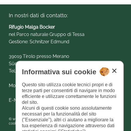
In nostri dati di contatto:
Rifugio Malga Bocker
nel Parco naturale Gruppo di Tessa
Gestione: Schnitzer Edmund
39019 Tirolo presso Merano
Südtirol
Informativa sui cookie
Tel.: +39 0473 424030
Questo sito utilizza cookie tecnici propri e di
Mobil: +39 349 7707626 oder +39 347 3206553
terze parti per consentirti di navigare in modo
efficiente e utilizzare correttamente le funzioni
E-Mail:
info@bockerhuette.com
del sito.
Alcuni di questi cookie sono assolutamente
necessari per la funzionalità del sito
© www.drescher.it - Webdesign in Alto Adige
|
colofone
|
privacy
|
("Essenziale"), altri ci aiutano a migliorare la
cookies
|
stampa questa pagina
tua esperienza di navigazione attraverso dati